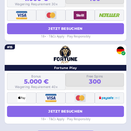
Wagering Requirement 30x
JETZT BESUCHEN
18+ · T&Cs Apply · Play Responsibly
#15
Fortune Play
Bonus
Free Spins
5.000 €
300
Wagering Requirement 40x
JETZT BESUCHEN
18+ · T&Cs Apply · Play Responsibly