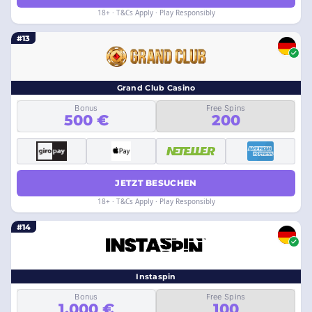
18+ · T&Cs Apply · Play Responsibly
#13
Grand Club Casino
Bonus
Free Spins
500 €
200
JETZT BESUCHEN
18+ · T&Cs Apply · Play Responsibly
#14
Instaspin
Bonus
Free Spins
1.000 €
100