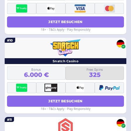
JETZT BESUCHEN
18+ · T&Cs Apply · Play Responsibly
#10
Snatch Casino
Bonus
Free Spins
6.000 €
325
JETZT BESUCHEN
18+ · T&Cs Apply · Play Responsibly
#11