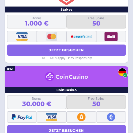
Stakes
Bonus
Free Spins
1.000 €
50
JETZT BESUCHEN
18+ · T&Cs Apply · Play Responsibly
#12
CoinCasino
Bonus
Free Spins
30.000 €
50
JETZT BESUCHEN