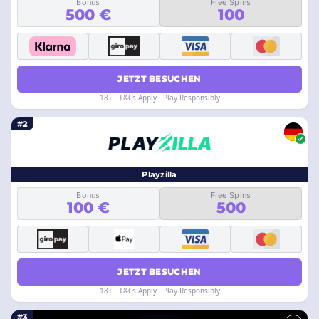
Bonus
Free Spins
500 €
100
JETZT BESUCHEN
18+ · T&Cs Apply · Play Responsibly
#2
Playzilla
Bonus
Free Spins
100 €
500
JETZT BESUCHEN
18+ · T&Cs Apply · Play Responsibly
#3