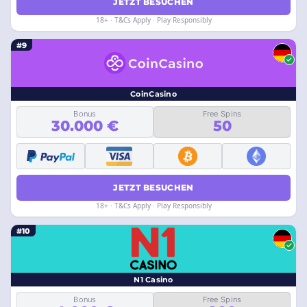
JETZT BESUCHEN
18+ · T&Cs Apply · Play Responsibly
#9
CoinCasino
Bonus
Free Spins
30.000 €
50
JETZT BESUCHEN
18+ · T&Cs Apply · Play Responsibly
#10
N1 Casino
Bonus
Free Spins