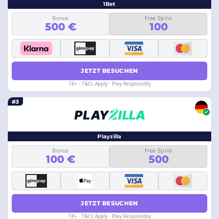
1Bet
Bonus
Free Spins
500 €
100
JETZT BESUCHEN
18+ · T&Cs Apply · Play Responsibly
#3
Playzilla
Bonus
Free Spins
100 €
500
JETZT BESUCHEN
18+ · T&Cs Apply · Play Responsibly