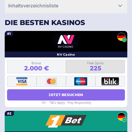
fachmännisch gestalteten Artikel und entdecken Sie alles, was
Inhaltsverzeichnisliste
Sie brauchen, um Ihr Baccarat-Erlebnis zu verbessern.
Erkunden Sie mit Zuversicht und lassen Sie sich von
DIE BESTEN KASINOS
BaccaratSeal durch die Welt des Baccarats führen.
#1
NV Casino
Bonus
Free Spins
2.000 €
225
JETZT BESUCHEN
18+ · T&Cs Apply · Play Responsibly
#2