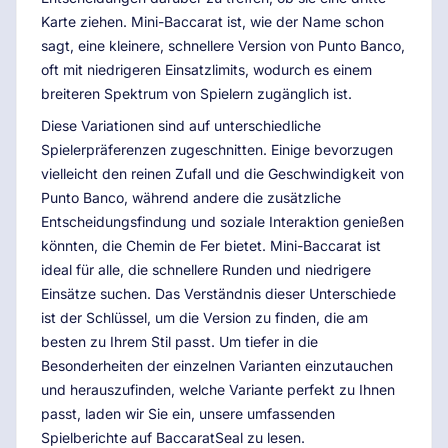
Karte ziehen. Mini-Baccarat ist, wie der Name schon
sagt, eine kleinere, schnellere Version von Punto Banco,
oft mit niedrigeren Einsatzlimits, wodurch es einem
breiteren Spektrum von Spielern zugänglich ist.
Diese Variationen sind auf unterschiedliche
Spielerpräferenzen zugeschnitten. Einige bevorzugen
vielleicht den reinen Zufall und die Geschwindigkeit von
Punto Banco, während andere die zusätzliche
Entscheidungsfindung und soziale Interaktion genießen
könnten, die Chemin de Fer bietet. Mini-Baccarat ist
ideal für alle, die schnellere Runden und niedrigere
Einsätze suchen. Das Verständnis dieser Unterschiede
ist der Schlüssel, um die Version zu finden, die am
besten zu Ihrem Stil passt. Um tiefer in die
Besonderheiten der einzelnen Varianten einzutauchen
und herauszufinden, welche Variante perfekt zu Ihnen
passt, laden wir Sie ein, unsere umfassenden
Spielberichte auf BaccaratSeal zu lesen.