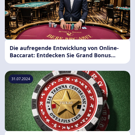
Die aufregende Entwicklung von Online-
Baccarat: Entdecken Sie Grand Bonus
Baccarat
31.07.2024