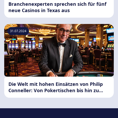
Branchenexperten sprechen sich für fünf
neue Casinos in Texas aus
31.07.2024
Die Welt mit hohen Einsätzen von Philip
Conneller: Von Pokertischen bis hin zu
Schlagzeilen in der Presse