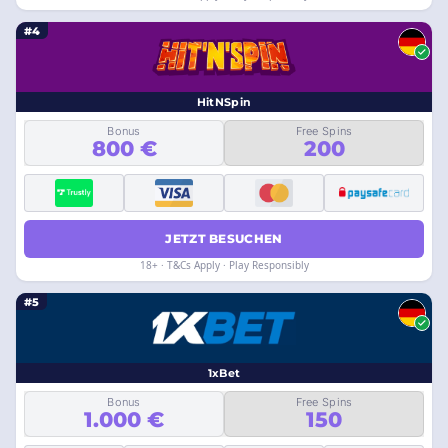
#4
HitNSpin
Bonus
Free Spins
800 €
200
JETZT BESUCHEN
18+ · T&Cs Apply · Play Responsibly
#5
1xBet
Bonus
Free Spins
1.000 €
150