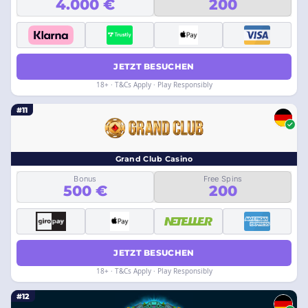
4.000 €
200
JETZT BESUCHEN
18+ · T&Cs Apply · Play Responsibly
#11
Grand Club Casino
Bonus
Free Spins
500 €
200
JETZT BESUCHEN
18+ · T&Cs Apply · Play Responsibly
#12