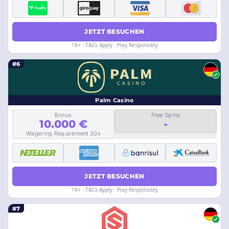
JETZT BESUCHEN
18+ · T&Cs Apply · Play Responsibly
#6
Palm Casino
Bonus
Free Spins
10.000 €
-
Wagering Requirement 30x
JETZT BESUCHEN
18+ · T&Cs Apply · Play Responsibly
#7