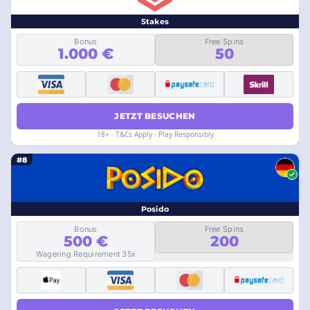
Stakes
Bonus
Free Spins
1.000 €
50
JETZT BESUCHEN
18+ · T&Cs Apply · Play Responsibly
#8
Posido
Bonus
Free Spins
500 €
200
Wagering Requirement 35x